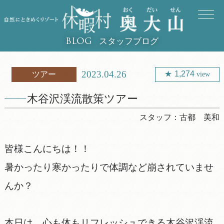
スタッフブログ
BLOG
2023.04.26
1,274
ツアー
view
木谷沢渓流散策ツアー
スタッフ：
古都 美和
皆様こんにちは！！
暑かったり寒かったりで体調など崩されていませ
んか？
本日は、心も体もリフレッシュできる木谷沢渓流