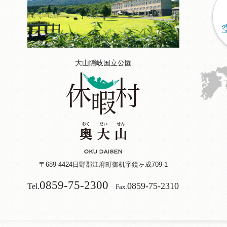
大山隠岐国立公園
〒689-4424
日野郡江府町御机字鏡ヶ成709-1
0859-75-2300
0859-75-2310
Tel.
Fax.