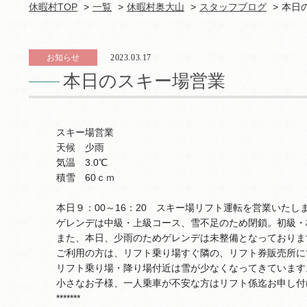
休暇村TOP
一覧
休暇村奥大山
スタッフブログ
本日
お知らせ
2023.03.17
本日のスキー場営業
スキー場営業
天候 少雨
気温 3.0℃
積雪 60ｃｍ
本日９：00～16：20 スキー場リフト運転を営業いたし
ゲレンデは中級・上級コース、雪不足のため閉鎖。初級・
また、本日、少雨のためゲレンデは未整備となっておりま
ご利用の方は、リフト乗り場すぐ隣の、リフト券販売所に
リフト乗り場・降り場付近は雪が少なくなってきています
小さなお子様、一人乗車が不安な方はリフト係迄お申し付
*******