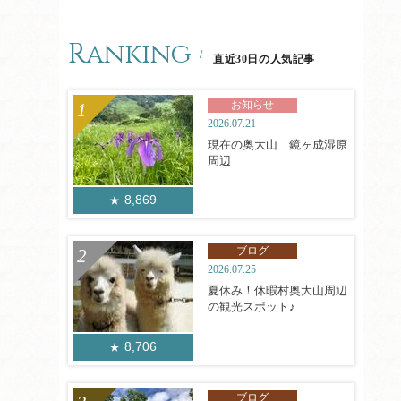
Ranking
直近30日の人気記事
お知らせ
2026.07.21
現在の奥大山 鏡ヶ成湿原
周辺
8,869
ブログ
2026.07.25
夏休み！休暇村奥大山周辺
の観光スポット♪
8,706
ブログ