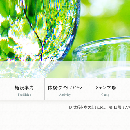
休暇村奥大山 HOME
日帰り入