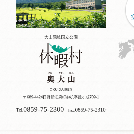
大山隠岐国立公園
〒689-4424
日野郡江府町御机字鏡ヶ成709-1
0859-75-2300
0859-75-2310
Tel.
Fax.