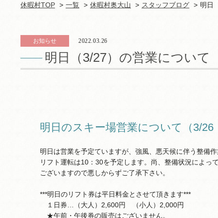
休暇村TOP
一覧
休暇村奥大山
スタッフブログ
明日（
お知らせ
2022.03.26
明日（3/27）の営業について
明日のスキー場営業について（3/26 
明日は営業を予定ていますが、強風、悪天候に伴う整備作
リフト運転は10：30を予定します。尚、整備状況によっ
ございますので悪しからずご了承下さい。
***明日のリフト券は平日料金とさせて頂きます***
１日券…（大人）2,600円 （小人）2,000円
★午前・午後券の販売はございません。