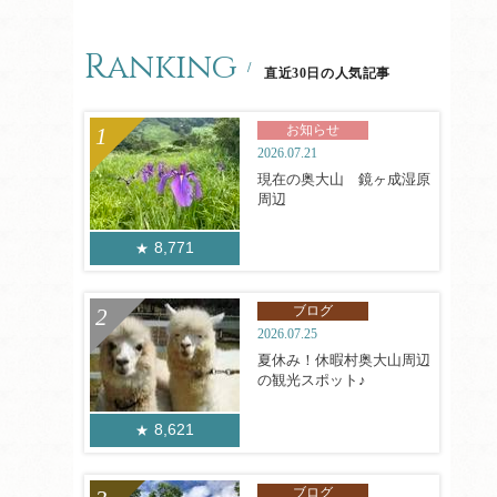
Ranking
直近30日の人気記事
お知らせ
2026.07.21
現在の奥大山 鏡ヶ成湿原
周辺
8,771
ブログ
2026.07.25
夏休み！休暇村奥大山周辺
の観光スポット♪
8,621
ブログ