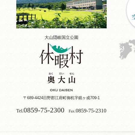
大山隠岐国立公園
〒689-4424
日野郡江府町御机字鏡ヶ成709-1
0859-75-2300
0859-75-2310
Tel.
Fax.