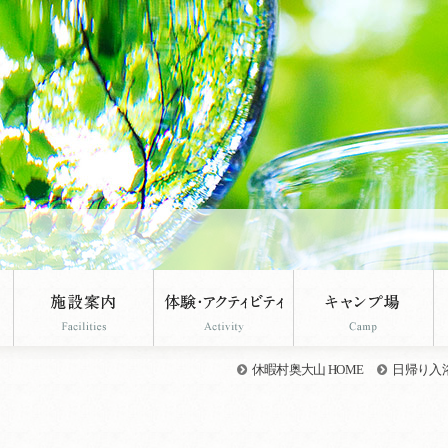
休暇村奥大山 HOME
日帰り入