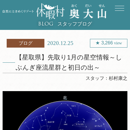
スタッフブログ
BLOG
2020.12.25
3,266
ブログ
view
【星取県】先取り1月の星空情報～し
ぶんぎ座流星群と初日の出～
スタッフ：
杉村康之