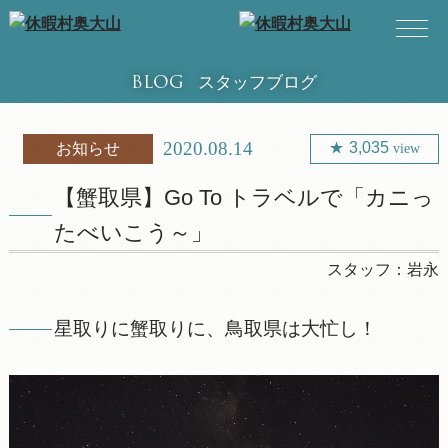
スタッフブログ
BLOG
2020.08.14
3,035
お知らせ
view
【蟹取県】Go To トラベルで「カニっ
たべいこう～」
スタッフ：
岩永
星取りに蟹取りに、鳥取県は大忙し！