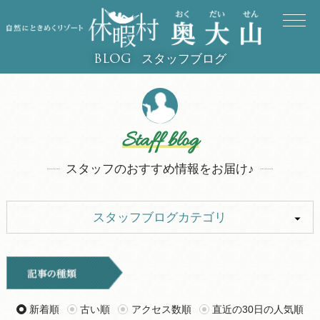
スタッフブログ
BLOG
Staff blog
スタッフのおすすめ情報をお届け♪
スタッフブログカテゴリ
ALL
イベント
キャンプ
お知らせ
新着順
古い順
アクセス数順
直近の30日の人気順
旅行記
ツアー