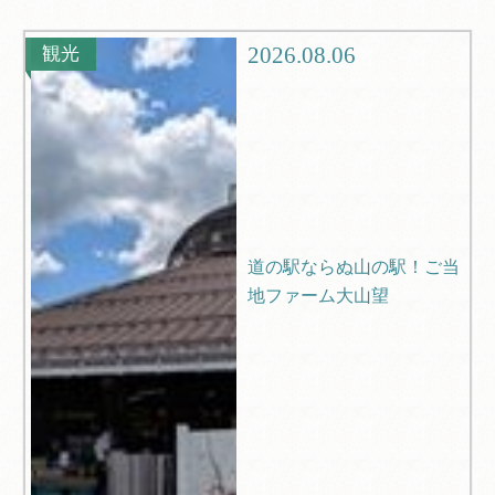
グルメ
観光
2026.08.06
観光
ブログ
Q＆A
道の駅ならぬ山の駅！ご当
地ファーム大山望