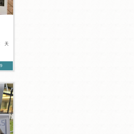
℃ 天
39