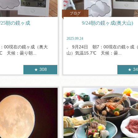
ブログ
9/25朝の鏡ヶ成
9/24朝の鏡ヶ成(奥大山)
2025.09.24
7：00現在の鏡ヶ成（奥大
, 9月24日 朝7：00現在の鏡ヶ成
℃ 天候：曇り朝...
山）気温15.7℃ 天候：曇...
308
3