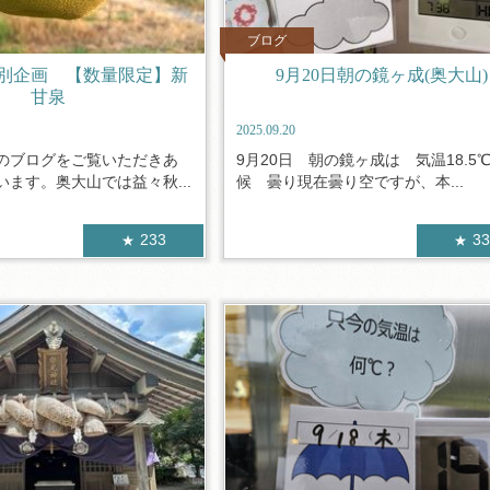
ブログ
別企画 【数量限定】新
9月20日朝の鏡ヶ成(奥大山)
甘泉
2025.09.20
のブログをご覧いただきあ
9月20日 朝の鏡ヶ成は 気温18.5
ます。奥大山では益々秋...
候 曇り現在曇り空ですが、本...
233
3