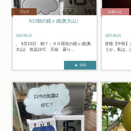
ブログ
お知らせ
9/23朝の鏡ヶ成(奥大山）
2025.09.23
2025.09.23
, 9月23日 朝７：００現在の鏡ヶ成(奥
皆様【中秋】
大山) 気温16℃ 天候 曇り...
うか。私は、ぼ
345