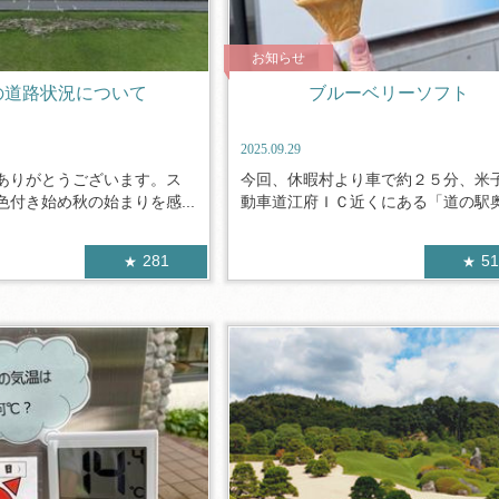
お知らせ
の道路状況について
ブルーベリーソフト
2025.09.29
ありがとうございます。ス
今回、休暇村より車で約２５分、米
付き始め秋の始まりを感...
動車道江府ＩＣ近くにある「道の駅奥大
281
5