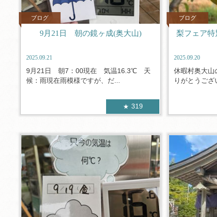
ブログ
ブログ
9月21日 朝の鏡ヶ成(奥大山)
梨フェア特
2025.09.21
2025.09.20
9月21日 朝7：00現在 気温16.3℃ 天
休暇村奥大山
候：雨現在雨模様ですが、だ...
りがとうござい
319