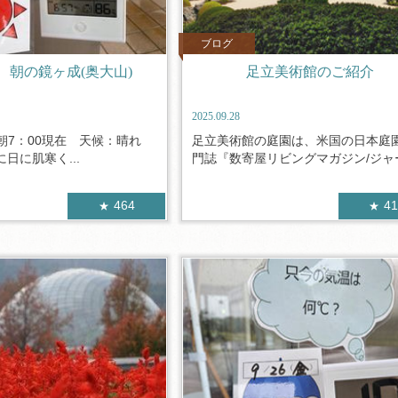
ブログ
日 朝の鏡ヶ成(奥大山)
足立美術館のご紹介
2025.09.28
 朝7：00現在 天候：晴れ
足立美術館の庭園は、米国の日本庭
に日に肌寒く...
門誌『数寄屋リビングマガジン/ジャー.
464
4