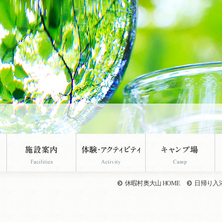
休暇村奥大山 HOME
日帰り入