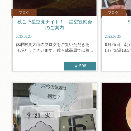
ブログ
ブログ
秋こそ星空見ナイト！ 星空観察会
のご案内
2025.09.25
2025.09.25
休暇村奥大山のブログをご覧いただきあ
9月25日 朝
りがとうございます。鏡ヶ成高原では着...
山）気温18.3
598