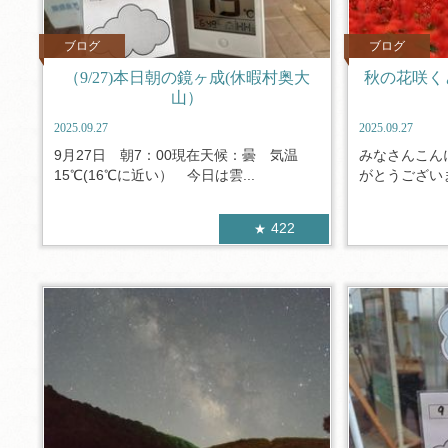
ブログ
ブログ
（9/27)本日朝の鏡ヶ成(休暇村奥大
秋の花咲く
山）
2025.09.27
2025.09.27
9月27日 朝7：00現在天候：曇 気温
みなさんこん
15℃(16℃に近い） 今日は雲...
がとうございま
422