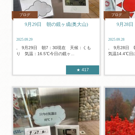
ブログ
ブログ
9月29日 朝の鏡ヶ成(奥大山)
9月28
2025.09.29
2025.09.28
, 9月29日 朝7：30現在 天候：くも
, 9月28日
り 気温：16.5℃今日の鏡ヶ...
気温14.4℃日
417