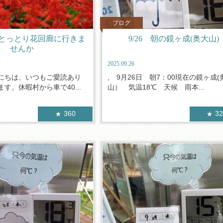
ブログ
とっとり花回廊に行きま
9/26 朝の鏡ヶ成(奥大山)
せんか
2025.09.26
にちは、いつもご愛読あり
, 9月26日 朝7：00現在の鏡ヶ成(
す。休暇村から車で40...
山） 気温18℃ 天候 雨本...
360
3