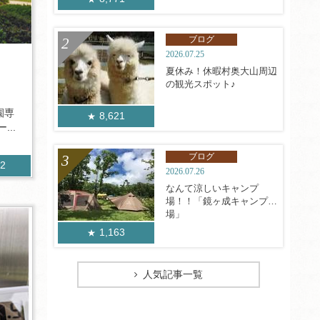
ブログ
2026.07.25
夏休み！休暇村奥大山周辺
の観光スポット♪
園専
8,621
..
ブログ
12
2026.07.26
なんて涼しいキャンプ
場！！「鏡ヶ成キャンプ
場」
1,163
人気記事一覧