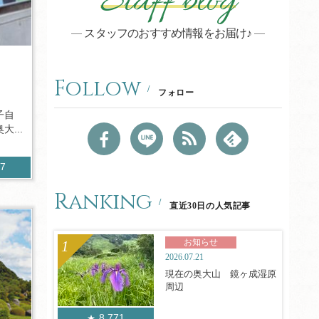
Staff blog
スタッフのおすすめ情報をお届け♪
Follow
フォロー
子自
...
17
Ranking
直近30日の人気記事
お知らせ
2026.07.21
現在の奥大山 鏡ヶ成湿原
周辺
8,771