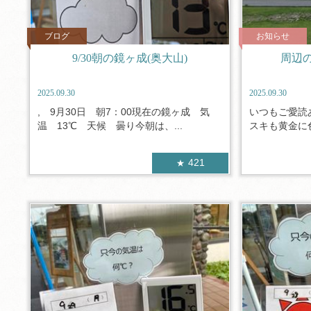
ブログ
お知らせ
9/30朝の鏡ヶ成(奥大山)
周辺
2025.09.30
2025.09.30
, 9月30日 朝7：00現在の鏡ヶ成 気
いつもご愛読
温 13℃ 天候 曇り今朝は、...
スキも黄金に色
421