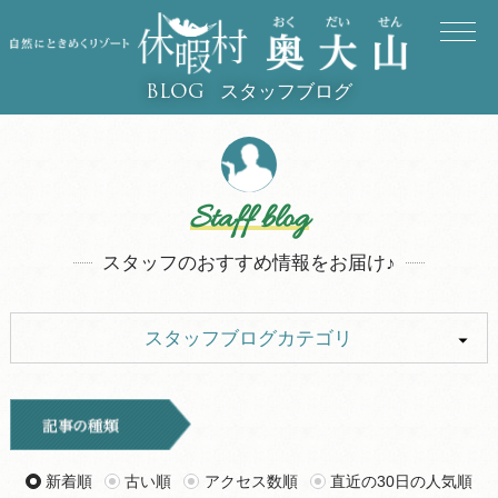
スタッフブログ
BLOG
Staff blog
スタッフのおすすめ情報をお届け♪
スタッフブログカテゴリ
ALL
イベント
キャンプ
お知らせ
新着順
古い順
アクセス数順
直近の30日の人気順
旅行記
ツアー