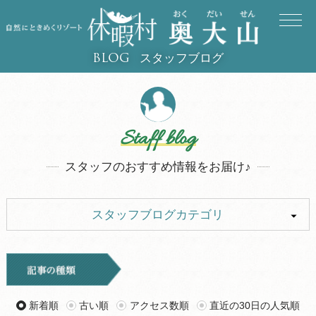
スタッフブログ
BLOG
Staff blog
スタッフのおすすめ情報をお届け♪
スタッフブログカテゴリ
ALL
イベント
キャンプ
お知らせ
新着順
古い順
アクセス数順
直近の30日の人気順
旅行記
ツアー