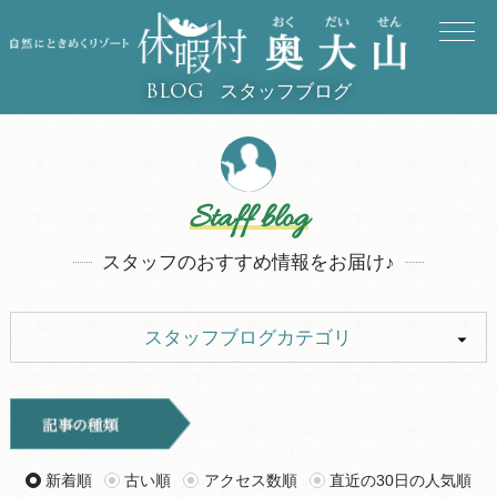
スタッフブログ
BLOG
Staff blog
スタッフのおすすめ情報をお届け♪
スタッフブログカテゴリ
ALL
イベント
キャンプ
お知らせ
新着順
古い順
アクセス数順
直近の30日の人気順
旅行記
ツアー