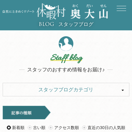
スタッフブログ
BLOG
Staff blog
スタッフのおすすめ情報をお届け♪
スタッフブログカテゴリ
ALL
イベント
キャンプ
お知らせ
新着順
古い順
アクセス数順
直近の30日の人気順
旅行記
ツアー