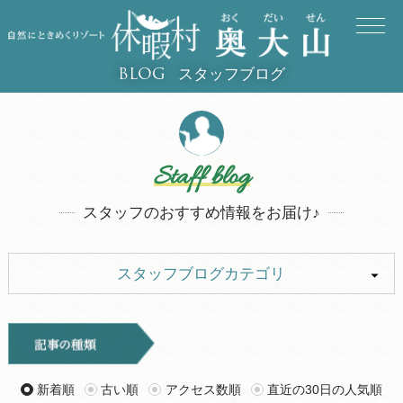
スタッフブログ
BLOG
Staff blog
スタッフのおすすめ情報をお届け♪
スタッフブログカテゴリ
ALL
イベント
キャンプ
お知らせ
新着順
古い順
アクセス数順
直近の30日の人気順
旅行記
ツアー