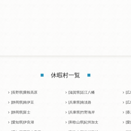
休暇村一覧
[長野県]
乗鞍高原
[滋賀県]
近江八幡
[広
[静岡県]
南伊豆
[兵庫県]
南淡路
[広
[静岡県]
富士
[兵庫県]
竹野海岸
[香
[愛知県]
伊良湖
[和歌山県]
紀州加太
[愛