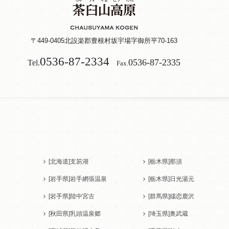
〒449-0405
北設楽郡豊根村坂宇場字御所平70-163
0536-87-2334
0536-87-2335
Tel.
Fax.
[北海道]
支笏湖
[栃木県]
那須
[岩手県]
岩手網張温泉
[栃木県]
日光湯元
[岩手県]
陸中宮古
[群馬県]
嬬恋鹿沢
[秋田県]
乳頭温泉郷
[埼玉県]
奥武蔵