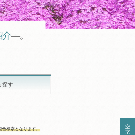
紹介
―。
ら探す
複合検索となります。