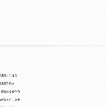
島県]
大久野島
島県]
帝釈峡
川県]
讃岐五色台
媛県]
瀬戸内東予