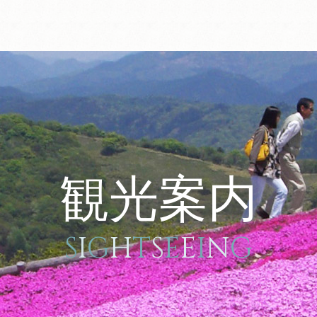
観光案内
S
I
G
H
T
S
E
E
I
N
G