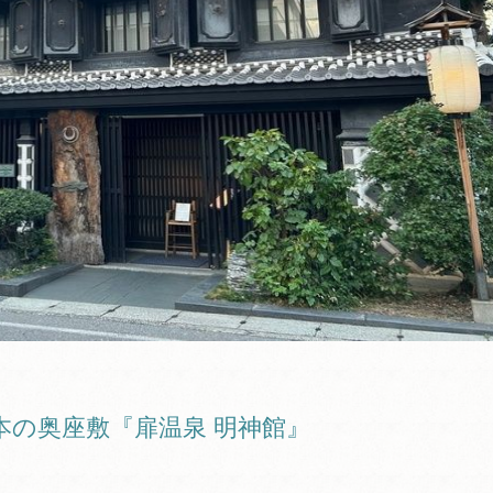
本の奥座敷『扉温泉 明神館』