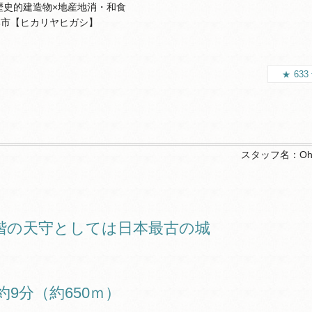
歴史的建造物×地産地消・和食
本市【ヒカリヤヒガシ】
633
スタッフ名：
Oh
階の天守としては日本最古の城
9分（約650ｍ）