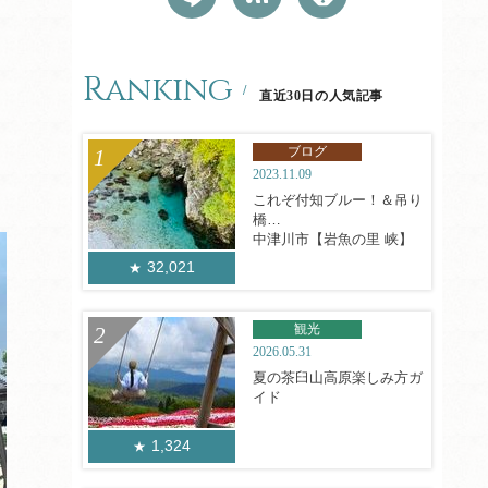
Ranking
直近30日の人気記事
ブログ
2023.11.09
これぞ付知ブルー！＆吊り
橋
中津川市【岩魚の里 峡】
32,021
観光
2026.05.31
夏の茶臼山高原楽しみ方ガ
イド
1,324