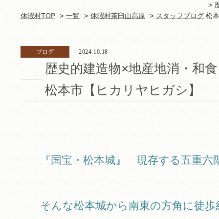
休暇村TOP
一覧
休暇村茶臼山高原
スタッフブログ
松
ブログ
2024.10.18
歴史的建造物×地産地消・和食
松本市【ヒカリヤヒガシ】
『国宝・松本城』 現存する五重六
そんな松本城から南東の方角に徒歩約