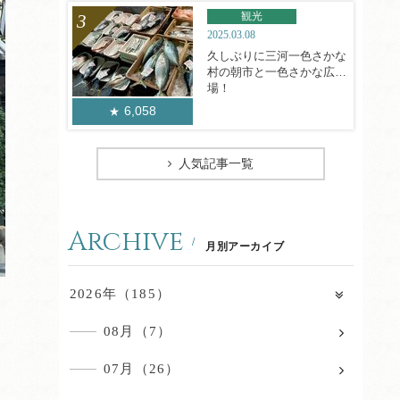
観光
2025.03.08
久しぶりに三河一色さかな
村の朝市と一色さかな広
場！
6,058
人気記事一覧
Archive
月別アーカイブ
2026年（185）
08月（7）
07月（26）