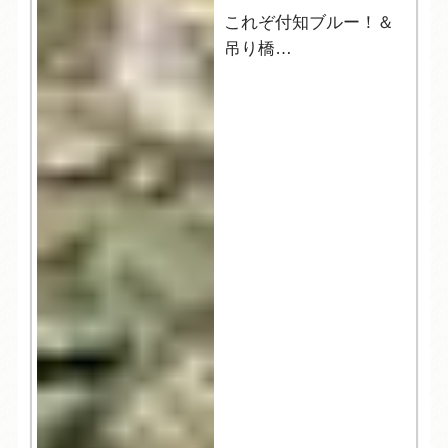
これぞ付知ブルー！＆
吊り橋
中津川市【岩魚の里
峡】