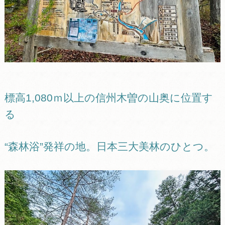
標高1,080ｍ以上の信州木曽の山奥に位置す
る
“森林浴”発祥の地。日本三大美林のひとつ。