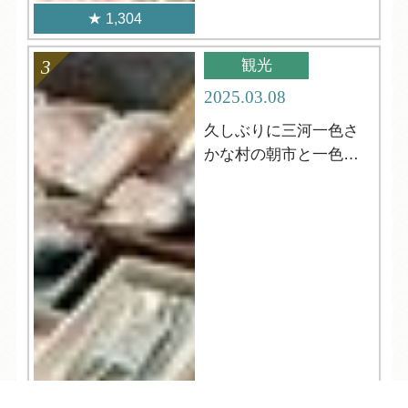
1,304
観光
2025.03.08
久しぶりに三河一色さ
かな村の朝市と一色さ
かな広場！