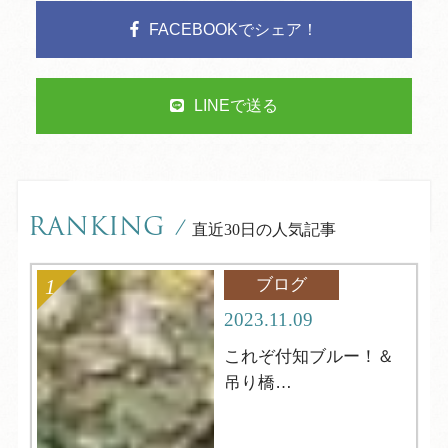
FACEBOOKでシェア！
LINEで送る
RANKING
/
直近30日の人気記事
ブログ
2023.11.09
これぞ付知ブルー！＆
吊り橋
中津川市【岩魚の里
峡】