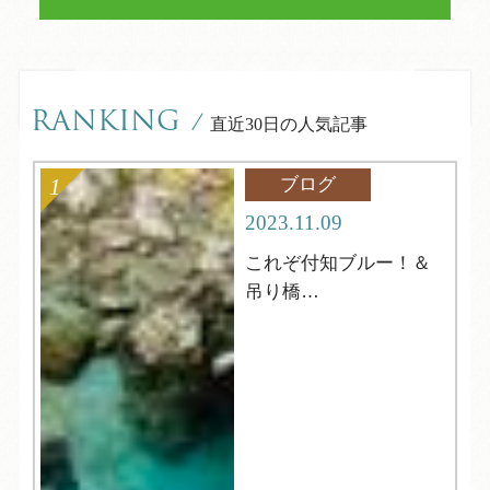
RANKING
/
直近30日の人気記事
ブログ
2023.11.09
これぞ付知ブルー！＆
吊り橋
中津川市【岩魚の里
峡】