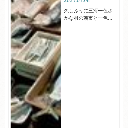
2025.03.08
久しぶりに三河一色さ
かな村の朝市と一色さ
かな広場！