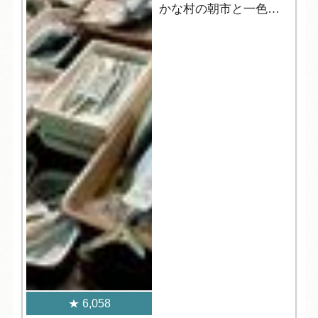
かな村の朝市と一色さ
かな広場！
6,058