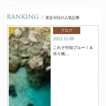
RANKING
/
直近30日の人気記事
ブログ
2023.11.09
これぞ付知ブルー！＆
吊り橋
中津川市【岩魚の里
峡】