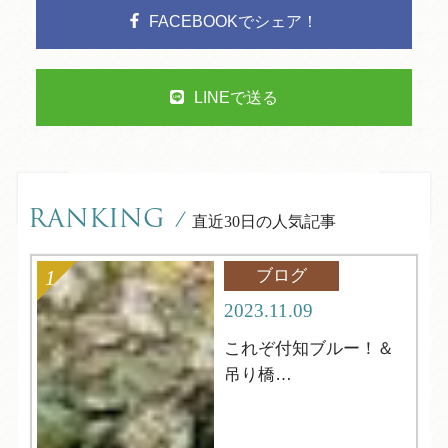
FACEBOOKでシェア！
LINEで送る
RANKING
/
直近30日の人気記事
ブログ
2023.11.09
これぞ付知ブルー！＆
吊り橋
中津川市【岩魚の里
峡】