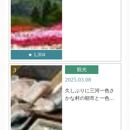
1,304
観光
2025.03.08
久しぶりに三河一色さ
かな村の朝市と一色さ
かな広場！