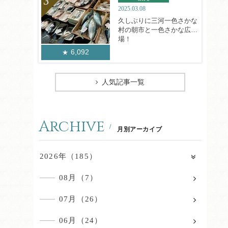
2025.03.08
久しぶりに三河一色さかな
村の朝市と一色さかな広
場！
6,092
人気記事一覧
Archive
月別アーカイブ
2026年（185）
08月（7）
07月（26）
06月（24）