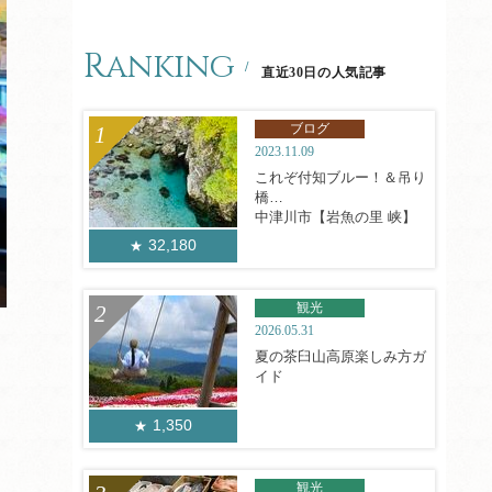
Ranking
直近30日の人気記事
ブログ
2023.11.09
これぞ付知ブルー！＆吊り
橋
中津川市【岩魚の里 峡】
32,180
観光
2026.05.31
夏の茶臼山高原楽しみ方ガ
イド
1,350
観光