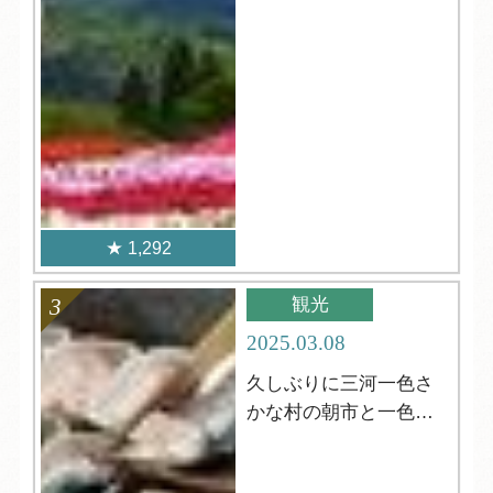
1,292
観光
2025.03.08
久しぶりに三河一色さ
かな村の朝市と一色さ
かな広場！