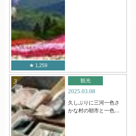
1,259
観光
2025.03.08
久しぶりに三河一色さ
かな村の朝市と一色さ
かな広場！