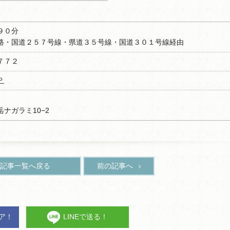
９０分
国道２５７号線・県道３５号線・国道３０１号線経由
７７２
Ｐ
ナガラミ10−2
記事一覧へ戻る
前の記事へ
ェア！
LINEで送る！