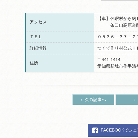
【車】休暇村から約
アクセス
茶臼山高原道路・
ＴＥＬ
０５３６―３７―２
詳細情報
つくで作り村公式Ｈ
〒441-1414
住所
愛知県新城市作手清岳
次の記事へ
FACEBOOKでシ