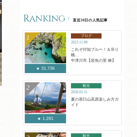
Ranking
直近30日の人気記事
ブログ
2023.11.09
これぞ付知ブルー！＆吊り
橋
中津川市【岩魚の里 峡】
31,736
観光
2026.05.31
夏の茶臼山高原楽しみ方ガ
イド
1,281
観光