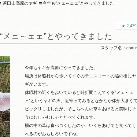
〓 茶臼山高原のヤギ 〓今年も“メェ～ェェ”とやってきました
2,47
も“メェ～ェェ”とやってきました
スタッフ名：
chau
今年もヤギが高原にやってきました。
場所は休暇村から歩いてすぐのテニスコートの脇の柵にヤ
ギがいます。
休暇村の近くを歩いていると時折聞こえてくる“メェ～ェ
ェ”というヤギの声、近寄ってみるとなかなか体が大きく
ビックリしましたが、そこらへんの草をあげると美味しそ
うにむしゃむしゃとたべてくれます。
柵の中の草は食べつくしたのか、いくらあげても食べてく
れるのがおもしろいですね。