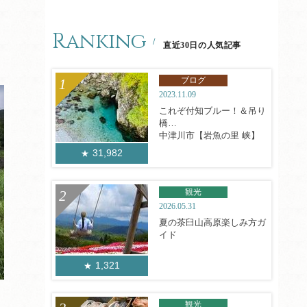
Ranking
直近30日の人気記事
ブログ
2023.11.09
これぞ付知ブルー！＆吊り
橋
中津川市【岩魚の里 峡】
31,982
観光
2026.05.31
夏の茶臼山高原楽しみ方ガ
イド
1,321
観光