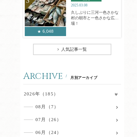
2025.03.08
久しぶりに三河一色さかな
村の朝市と一色さかな広
場！
6,048
人気記事一覧
Archive
月別アーカイブ
2026年（185）
08月（7）
07月（26）
06月（24）