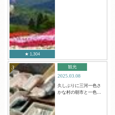
1,304
観光
2025.03.08
久しぶりに三河一色さ
かな村の朝市と一色さ
かな広場！