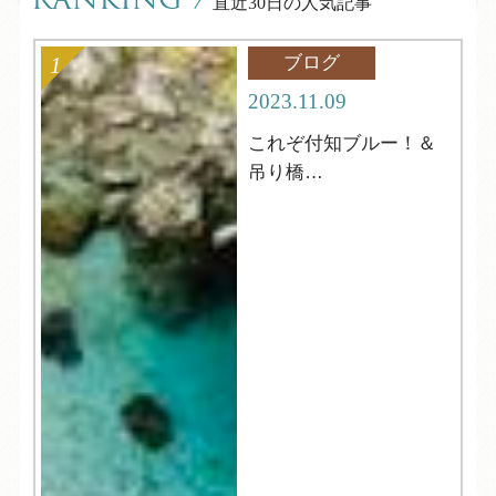
RANKING
/
直近30日の人気記事
ブログ
2023.11.09
これぞ付知ブルー！＆
吊り橋
中津川市【岩魚の里
峡】