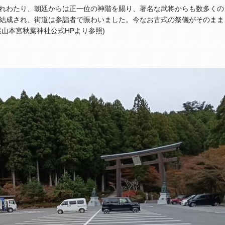
れわたり、朝廷からは正一位の神階を賜り、著名な武将からも数多くの
結成され、街道は参詣者で賑わいました。今なお古式の祭儀がそのまま
山本宮秋葉神社公式HPより参照)