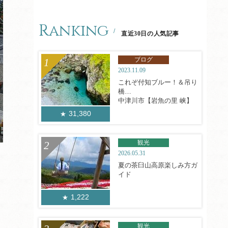
Ranking
直近30日の人気記事
ブログ
2023.11.09
これぞ付知ブルー！＆吊り
橋
中津川市【岩魚の里 峡】
31,380
観光
2026.05.31
夏の茶臼山高原楽しみ方ガ
イド
1,222
り
観光