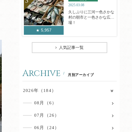
2025.03.08
久しぶりに三河一色さかな
村の朝市と一色さかな広
場！
5,957
人気記事一覧
Archive
月別アーカイブ
2026年（184）
08月（6）
07月（26）
06月（24）