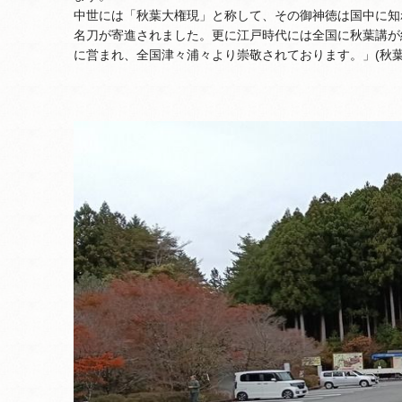
中世には「秋葉大権現」と称して、その御神徳は国中に知
名刀が寄進されました。更に江戸時代には全国に秋葉講が
に営まれ、全国津々浦々より崇敬されております。」(秋葉