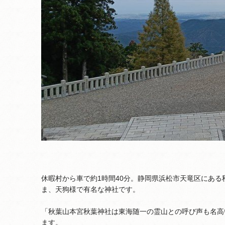
休暇村から車で約1時間40分。静岡県浜松市天竜区にある
ま、天狗様で有名な神社です。
「秋葉山本宮秋葉神社は東海随一の霊山との呼び声も名高
ます。