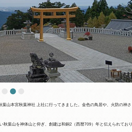
秋葉山本宮秋葉神社 上社に行ってきました。金色の鳥居や、火防の神さ
い秋葉山を神体山と仰ぎ、創建は和銅2（西暦709）年と伝えられてお