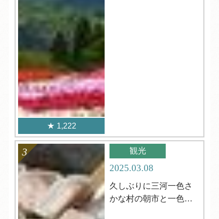
1,222
観光
2025.03.08
久しぶりに三河一色さ
かな村の朝市と一色さ
かな広場！