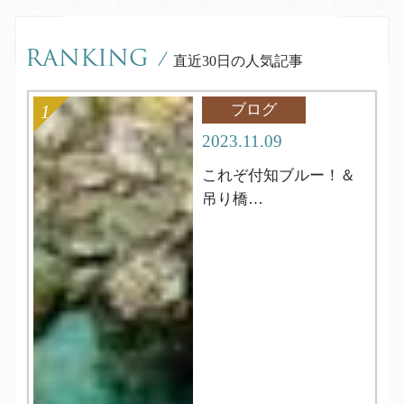
RANKING
/
直近30日の人気記事
ブログ
2023.11.09
これぞ付知ブルー！＆
吊り橋
中津川市【岩魚の里
峡】