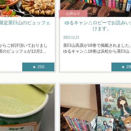
お知らせ
限定茶臼山のビュッフェ
ゆるキャン△ロビーでお読みい
けます。
2025.12.23
からご好評頂いておりまし
茶臼山高原が18巻で掲載されまし
のビュッフェが12月2...
ゆるキャン△18巻は浜松から茶臼山..
250
2