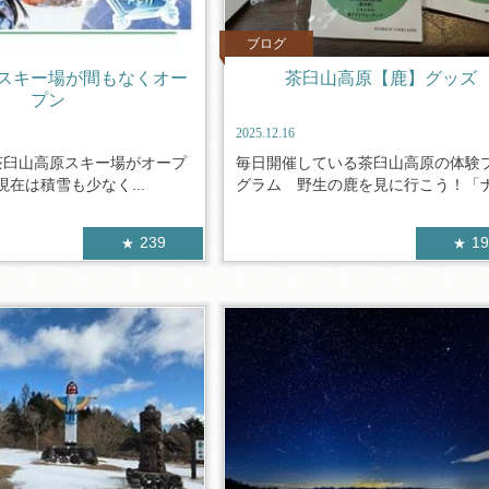
ブログ
スキー場が間もなくオー
茶臼山高原【鹿】グッズ
プン
2025.12.16
）茶臼山高原スキー場がオープ
毎日開催している茶臼山高原の体験
在は積雪も少なく...
グラム 野生の鹿を見に行こう！「ナイ
239
1