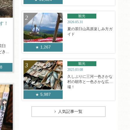
観光
2026.05.31
す！
夏の茶臼山高原楽しみ方ガ
イド
茶臼
1,267
...
観光
18
2025.03.08
久しぶりに三河一色さかな
村の朝市と一色さかな広
場！
5,987
人気記事一覧