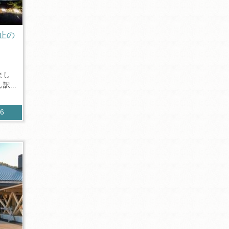
止の
まし
...
26