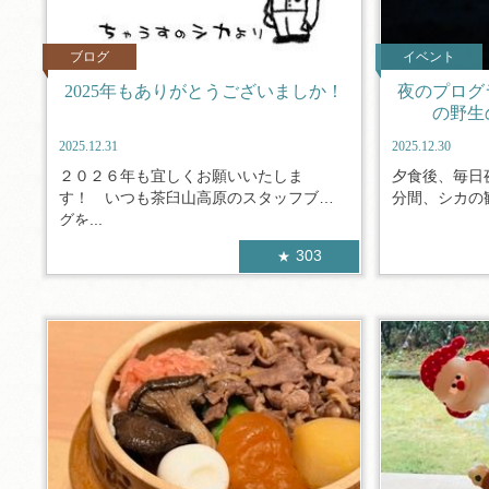
ブログ
イベント
2025年もありがとうございましか！
夜のプログ
の野生
2025.12.31
2025.12.30
２０２６年も宜しくお願いいたしま
夕食後、毎日
す！ いつも茶臼山高原のスタッフブロ
分間、シカの観
グを...
303