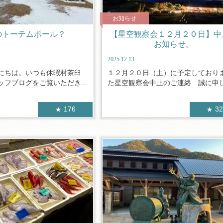
お知らせ
のトーテムポール？
【星空観察会１２月２０日】中
お知らせ。
2025.12.13
にちは。いつも休暇村茶臼
１２月２０日（土）に予定しており
フブログをご覧いただき...
た星空観察会中止のご連絡 誠に申し訳
176
3