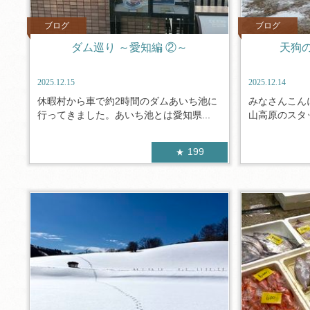
ブログ
ブログ
ダム巡り ～愛知編 ②～
天狗
2025.12.15
2025.12.14
休暇村から車で約2時間のダムあいち池に
みなさんこん
行ってきました。あいち池とは愛知県...
山高原のスタッ
199