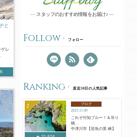
Staff blog
スタッフのおすすめ情報をお届け♪
ンデと
Follow
フォロー
ーゲレ
.
76
Ranking
直近30日の人気記事
ブログ
2023.11.09
これぞ付知ブルー！＆吊り
橋
中津川市【岩魚の里 峡】
31,624