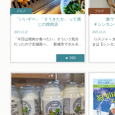
グルメ
ブログ
「いいぞー」「そうきたか」って感
激ウ
じの焼肉店
＃シンカン
2025.12.22
2025.12.21
「今日は焼肉が食べたい」そういう気分
《♪スジャ～
だったので京城苑へ、 新城市でホルモ...
まは【シンカン
592