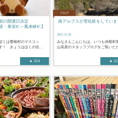
ブログ
願の開通日決定
南アルプスが雪化粧をしていま
道・東栄IC～鳳来峡IC】
2025.12.26
ぼくは豊根村のマスコッ
みなさんこんにちは。いつも休暇村
す！ きょうはほくの住ん
山高原のスタッフブログをご覧いただき
314
2