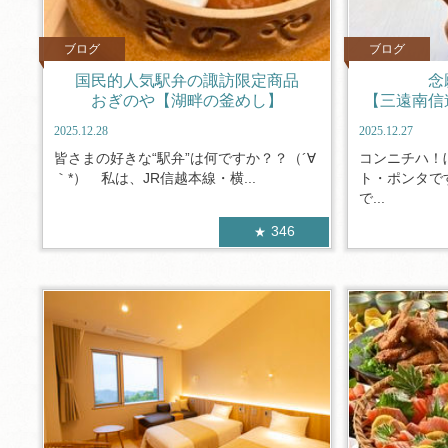
ブログ
ブログ
国民的人気駅弁の諏訪限定商品
念
おぎのや【湖畔の釜めし】
【三遠南信
2025.12.28
2025.12.27
皆さまの好きな“駅弁”は何ですか？？（´∀
コンニチハ！
｀*） 私は、JR信越本線・横...
ト・ポンタで
で...
346