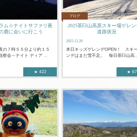
ブログ
ラム☆ナイトサファリ夜
2025茶臼山高原スキー場ゲレ
の鹿に会いに行こう
道路状況
2025.12.29
夜の７時５５分より約１５
本日キッズゲレンデOPEN！ スキ
察会～ナイト ディア ...
ンデはまだ雪不足。 毎日茶臼山高..
422
6