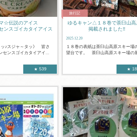
旅行記
マ☆伝説のアイス
ゆるキャン△１８巻で茶臼山高
センスゴイカタイアイス
掲載されました‼
2025.12.20
タッ♪スジャ～タッ》 皆さ
１８巻の表紙は茶臼山高原スキー場
センスゴイカタイアイ...
望台です。 茶臼山高原スキー場の展望
539
1