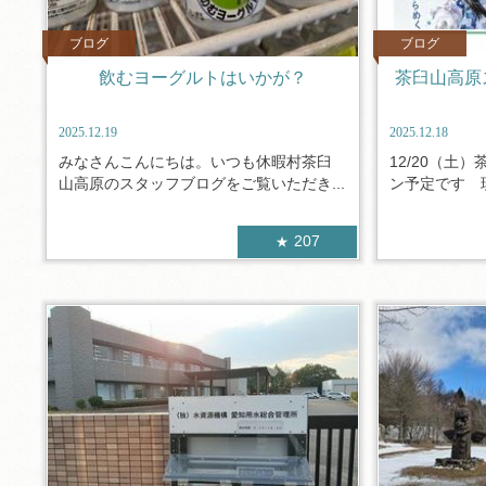
ブログ
ブログ
飲むヨーグルトはいかが？
茶臼山高原
2025.12.19
2025.12.18
みなさんこんにちは。いつも休暇村茶臼
12/20（土
山高原のスタッフブログをご覧いただき...
ン予定です 現
207