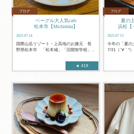
ブログ
ブログ
ベーグル大人気cafe
夏の
松本市【Michishita】
浜松【
2025.07.14
2025.07.13
国際山岳リゾート・上高地のお膝元 長
今年の「夏の土
野県松本市 「松本城」「旧開智学校」...
7/31（´∀｀*
419