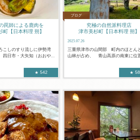
ブログ
の罠師による鹿肉を
究極の自然派料理店
杉町【日本料理 朔】
津市美杉町【日本料理 朔】
2025.07.26
ろこしのすり流しに伊勢湾
三重県津市の山間部 町内のほとん
四日市・大矢知（おおや...
山林が占め、 青山高原の南東に位置す
542
5