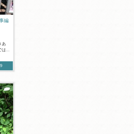
事編
きあ
...
29