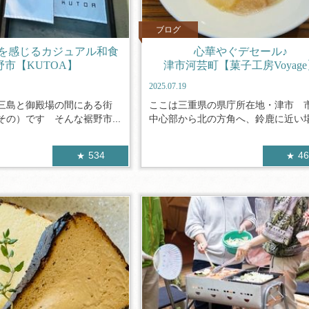
ブログ
を感じるカジュアル和食
心華やぐデセール♪
野市【KUTOA】
津市河芸町【菓子工房Voyage
2025.07.19
三島と御殿場の間にある街
ここは三重県の県庁所在地・津市 
の）です そんな裾野市...
中心部から北の方角へ、鈴鹿に近い場所
534
4