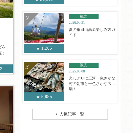
観光
2026.05.31
夏の茶臼山高原楽しみ方ガ
イド
どを
1,265
...
観光
82
2025.03.08
久しぶりに三河一色さかな
村の朝市と一色さかな広
場！
5,985
人気記事一覧