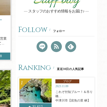
Staff blog
スタッフのおすすめ情報をお届け♪
ー
Follow
フォロー
日営業
..
08
Ranking
直近30日の人気記事
ブログ
2023.11.09
これぞ付知ブルー！＆吊り
橋
中津川市【岩魚の里 峡】
31,612