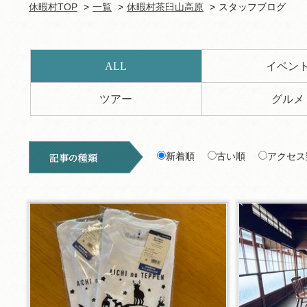
休暇村TOP
一覧
休暇村茶臼山高原
スタッフブログ
ALL
イベン
ツアー
グルメ
新着順
古い順
アクセス