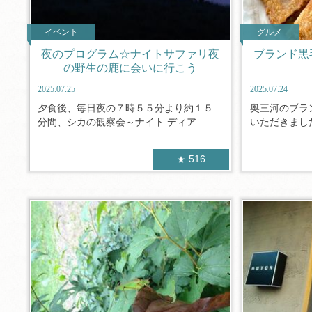
イベント
グルメ
夜のプログラム☆ナイトサファリ夜
ブランド黒
の野生の鹿に会いに行こう
2025.07.25
2025.07.24
夕食後、毎日夜の７時５５分より約１５
奥三河のブラ
分間、シカの観察会～ナイト ディア ...
いただきました
516