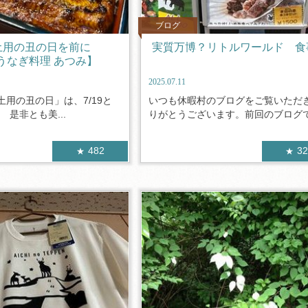
ブログ
土用の丑の日を前に
実質万博？リトルワールド 食
うなぎ料理 あつみ】
2025.07.11
用の丑の日」は、7/19と
いつも休暇村のブログをご覧いただ
） 是非とも美...
りがとうございます。前回のブログでは
482
3