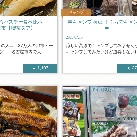
キャンプ
ろバスチー食べ比べ
〓キャンプ場 de 手ぶらでキャ
宮市【喫茶ヌア】
〓
2025.07.15
目の人口・37万人の都市・一
涼しい高原でキャンプしてみません
） 名古屋市内で人...
キャンプしてみたいけど道具もないし経
1,107
3