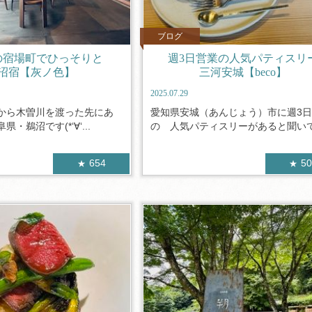
ブログ
の宿場町でひっそりと
週3日営業の人気パティスリ
沼宿【灰ノ色】
三河安城【beco】
2025.07.29
から木曽川を渡った先にあ
愛知県安城（あんじょう）市に週3
・鵜沼です(*‘∀‘...
の 人気パティスリーがあると聞いて.
654
5