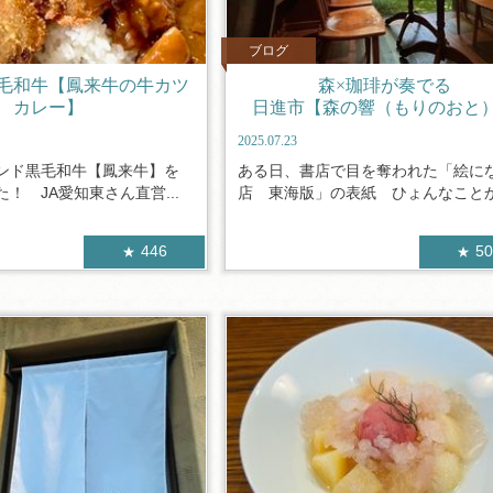
ブログ
毛和牛【鳳来牛の牛カツ
森×珈琲が奏でる
カレー】
日進市【森の響（もりのおと
2025.07.23
ンド黒毛和牛【鳳来牛】を
ある日、書店で目を奪われた「絵に
！ JA愛知東さん直営...
店 東海版」の表紙 ひょんなことから
446
5