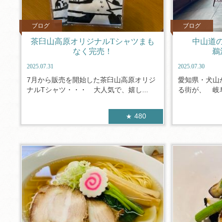
ブログ
ブログ
茶臼山高原オリジナルTシャツまも
中山道
なく完売！
鵜
2025.07.31
2025.07.30
7月から販売を開始した茶臼山高原オリジ
愛知県・犬山
ナルTシャツ・・・ 大人気で、嬉し...
る街が、 岐阜県
480