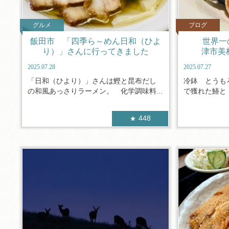
グルメ
ブログ
飯田市 「四季ら～めん日和（ひよ
世界一
り）」さんに行ってきました
津市美
2025.07.28
2025.07.27
「日和（ひより）」さんは鰹と昆布だし
冷鉢 とうも
の和風あっさりラーメン。 化学調味料...
で獲れた鰆と 
448