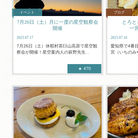
イベント
ブログ
7月26日（土）月に一度の星空観察会
とろと
開催
一
2025.07.17
2025.07.16
7月26日（土）休暇村茶臼山高原で星空観
愛知県で4番
察会が開催！星空案内人の萩野先生...
宮（いちのみや
470