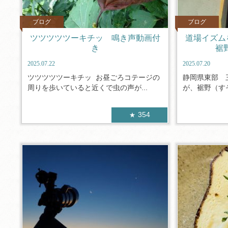
ブログ
ブログ
ツツツツツーキチッ 鳴き声動画付
道場イズム
き
裾
2025.07.22
2025.07.20
ツツツツツーキチッ お昼ごろコテージの
静岡県東部 
周りを歩いていると近くで虫の声が...
が、裾野（すそ
354