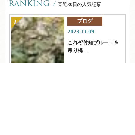
RANKING
/
直近30日の人気記事
ブログ
2023.11.09
これぞ付知ブルー！＆
吊り橋
中津川市【岩魚の里
峡】
TEL
ログイン
宿泊予約
空室検索