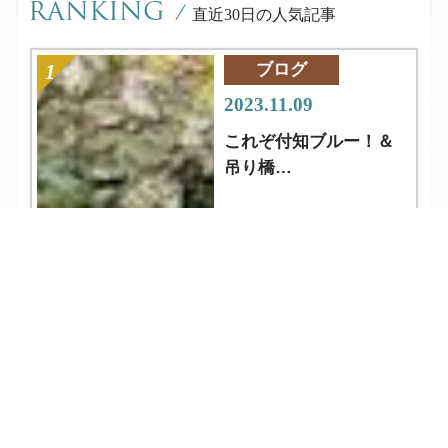
RANKING
/
直近30日の人気記事
ブログ
2023.11.09
これぞ付知ブルー！＆
吊り橋
中津川市【岩魚の里
峡】
TEL
ログイン
宿泊予約
空室検索