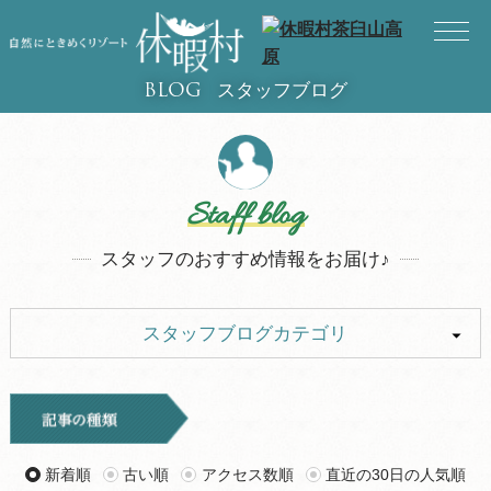
スタッフブログ
BLOG
Staff blog
スタッフのおすすめ情報をお届け♪
スタッフブログカテゴリ
ALL
イベント
キャンプ
お知らせ
新着順
古い順
アクセス数順
直近の30日の人気順
旅行記
ツアー