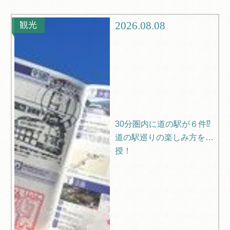
グルメ
観光
2026.08.08
観光
ブログ
Q＆A
30分圏内に道の駅が６件⁉
道の駅巡りの楽しみ方を伝
授！