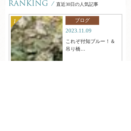
RANKING
/
直近30日の人気記事
ブログ
2023.11.09
これぞ付知ブルー！＆
吊り橋
中津川市【岩魚の里
峡】
TEL
ログイン
宿泊予約
空室検索