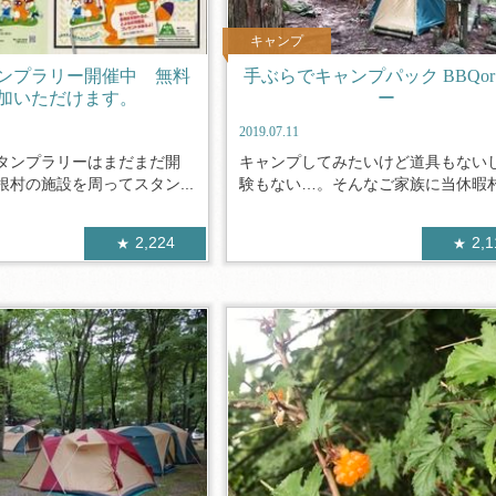
キャンプ
ンプラリー開催中 無料
手ぶらでキャンプパック BBQo
加いただけます。
ー
2019.07.11
タンプラリーはまだまだ開
キャンプしてみたいけど道具もない
村の施設を周ってスタン...
験もない…。そんなご家族に当休暇村お
2,224
2,