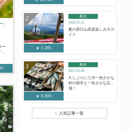
観光
2026.05.31
ー。
夏の茶臼山高原楽しみ方ガ
イド
リー
1,281
..
観光
347
2025.03.08
久しぶりに三河一色さかな
村の朝市と一色さかな広
場！
6,000
人気記事一覧