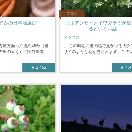
ブログ
好みの日本酒選び
ツルアジサイとイワガラミが似
るというお話
2019.07.23
古屋方面へ片道約45分（道
, この時期に道の脇で見かけるガク
里の近く）に関谷醸造...
サイのような花が見られます。この花.
2,462
4,