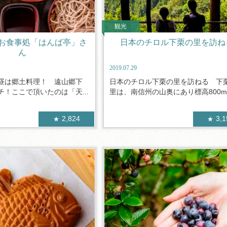
観光
お食事処「はんば亭」さ
日本のチロル下栗の里を訪ね
ん
2019.07.29
昼は郷土料理！ 遠山郷下
日本のチロル下栗の里を訪ねる 下
！ここで頂いたのは「天...
里は、南信州の山奥にあり標高800m.
2,824
3,