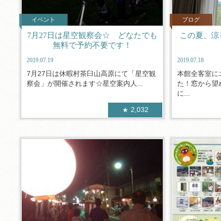
イベント
ブログ
7月27日は星空観察会☆ どなたでも
この夏、涼
無料で予約不要です！
2019.07.19
2019.07.18
7月27日は休暇村茶臼山高原にて「星空観
本館全客室に
察会」が開催されます☆星空案内人...
た！窓から望
に...
2,032