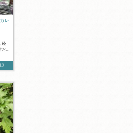
rカレ
し経
...
119