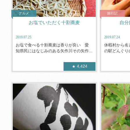
グルメ
旅行記
お塩でいただく十割蕎麦
自分
2019.07.25
2019.07.24
お塩で食べる十割蕎麦は香りが良い 愛
休暇村から名
知県民にはなじみのある矢作川その矢作...
の駅どんぐりの
4,424