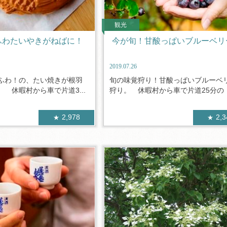
観光
ふわたいやきがねばに！
今が旬！甘酸っぱいブルーベリ
2019.07.26
ふわ！の、たい焼きが根羽
旬の味覚狩り！甘酸っぱいブルーベ
 休暇村から車で片道3...
狩り。 休暇村から車で片道25分の「.
2,978
2,