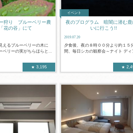
イベント
ー狩り ブルーベリー農
夜のプログラム 暗闇に潜む鹿
「花の谷」にて
いに行こう!!
2019.07.20
見えるブルーベリーの木に
夕食後、夜の８時００分より約１５
ベリーの実がちらほらと...
間、毎日シカの観察会～ナイト ディア 
3,195
2,