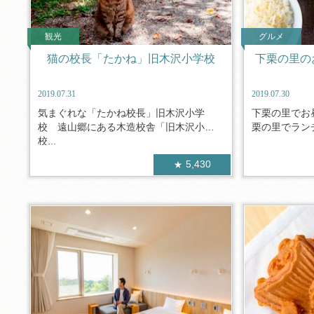
観光
グルメ
猫の校長「たかね」旧木沢小学校
下栗の里の
2019.07.31
2019.07.30
気まぐれな「たかね校長」旧木沢小学
下栗の里でお
校 遠山郷にある木造校舎「旧木沢小学
栗の里でランチ
校...
5,430