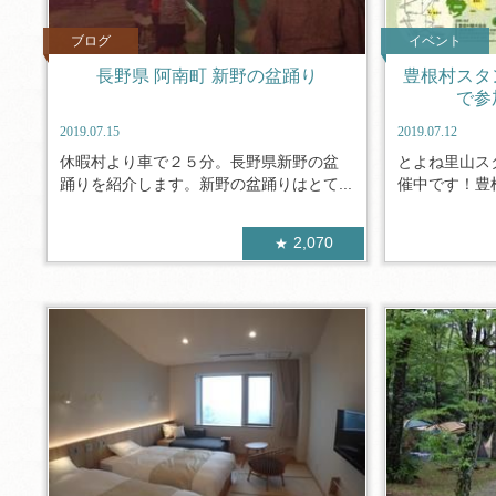
ブログ
イベント
長野県 阿南町 新野の盆踊り
豊根村スタ
で参
2019.07.15
2019.07.12
休暇村より車で２５分。長野県新野の盆
とよね里山ス
踊りを紹介します。新野の盆踊りはとて...
催中です！豊根
2,070