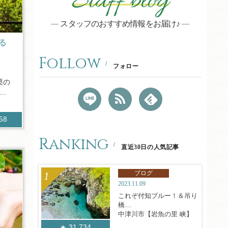
Staff blog
スタッフのおすすめ情報をお届け♪
る
Follow
フォロー
栗の
..
158
Ranking
直近30日の人気記事
ブログ
2023.11.09
これぞ付知ブルー！＆吊り
橋
中津川市【岩魚の里 峡】
31,734