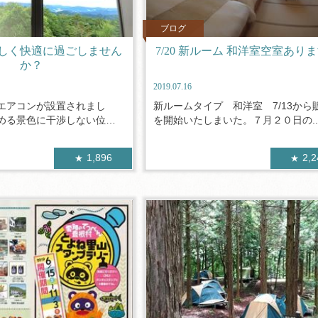
ブログ
しく快適に過ごしません
7/20 新ルーム 和洋室空室あり
か？
2019.07.16
エアコンが設置されまし
新ルームタイプ 和洋室 7/13から
める景色に干渉しない位置
を開始いたしまいた。７月２０日の..
1,896
2,