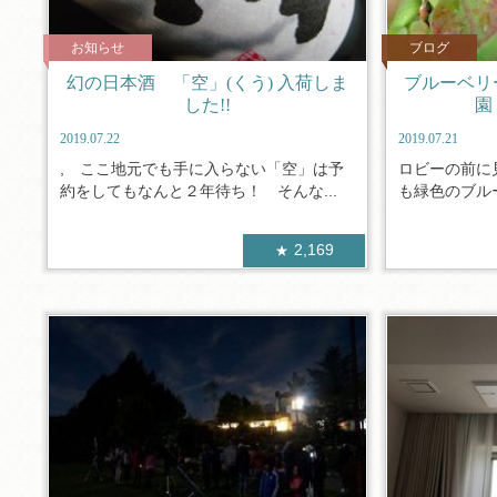
お知らせ
ブログ
幻の日本酒 「空」(くう) 入荷しま
ブルーベリ
した!!
園
2019.07.22
2019.07.21
, ここ地元でも手に入らない「空」は予
ロビーの前に
約をしてもなんと２年待ち！ そんな...
も緑色のブルー
2,169