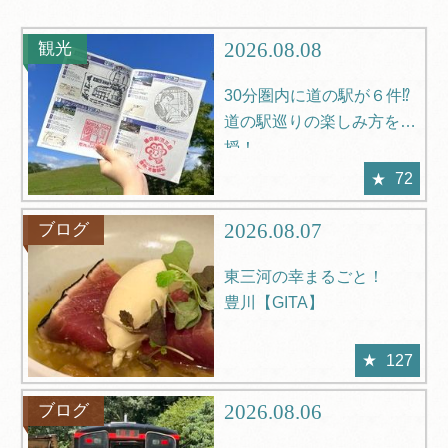
グルメ
観光
2026.08.08
観光
ブログ
Q＆A
30分圏内に道の駅が６件⁉
道の駅巡りの楽しみ方を伝
授！
72
2026.08.07
ブログ
東三河の幸まるごと！
豊川【GITA】
127
2026.08.06
ブログ