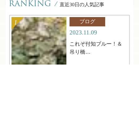
RANKING
/
直近30日の人気記事
ブログ
2023.11.09
これぞ付知ブルー！＆
吊り橋
中津川市【岩魚の里
峡】
TEL
ログイン
宿泊予約
空室検索