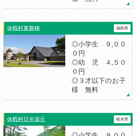
休暇村裏磐梯
福島県
◎小学生 ９,００
０円
◎幼 児 ４,５０
０円
◎３才以下のお子
様 無料
休暇村日光湯元
栃木県
◎小学生 ９,００