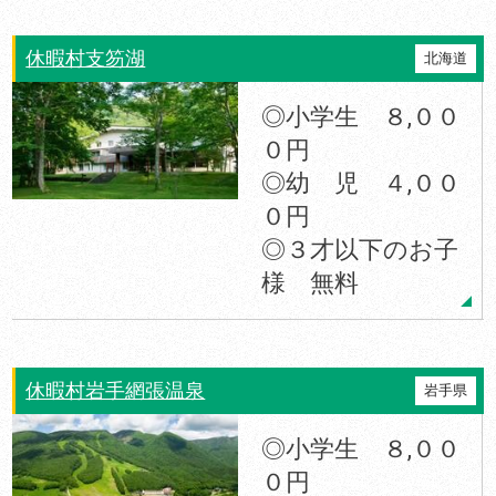
休暇村支笏湖
北海道
◎小学生 ８,００
０円
◎幼 児 ４,００
０円
◎３才以下のお子
様 無料
休暇村岩手網張温泉
岩手県
◎小学生 ８,００
０円