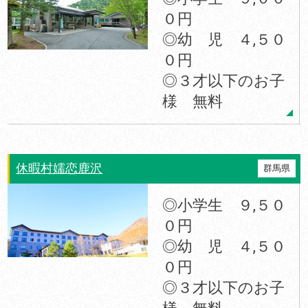
０円
◎幼 児 ４,５０
０円
◎３才以下のお子
様 無料
休暇村嬬恋鹿沢
群馬県
◎小学生 ９,５０
０円
◎幼 児 ４,５０
０円
◎３才以下のお子