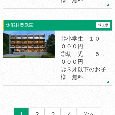
様 無料
休暇村奥武蔵
埼玉県
◎小学生 １０，
０００円
◎幼 児 ５，
０００円
◎３才以下のお子
様 無料
1
2
3
4
次へ