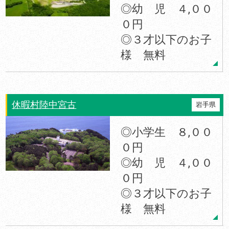
◎幼 児 ４,００
０円
◎３才以下のお子
様 無料
休暇村陸中宮古
岩手県
◎小学生 ８,００
０円
◎幼 児 ４,００
０円
◎３才以下のお子
様 無料