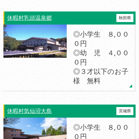
休暇村乳頭温泉郷
秋田県
◎小学生 ８,００
０円
◎幼 児 ４,００
０円
◎３才以下のお子
様 無料
休暇村気仙沼大島
宮城県
◎小学生 ８,００
０円