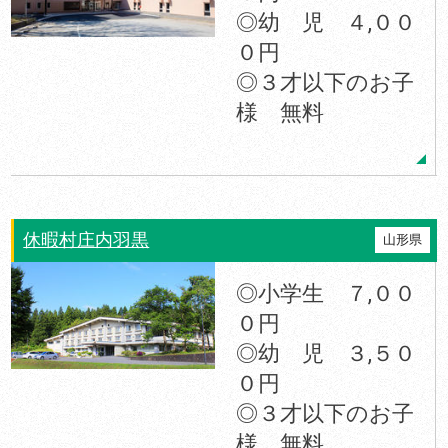
◎幼 児 ４,００
０円
◎３才以下のお子
様 無料
休暇村庄内羽黒
山形県
◎小学生 ７,００
０円
◎幼 児 ３,５０
０円
◎３才以下のお子
様 無料