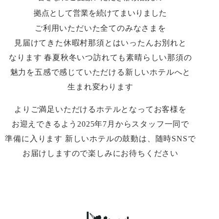
拠点として営業を続けてまいりました
ご利用いただいた​全て​のみなさまを​
見届けてきた
休暇村那須とは​いったん​お別れと​
なります
春夏秋​冬いつ​訪れても​素晴らしい​那須の​
魅力を
五感で​感じていただける​新しい​ホテルへと​
生まれ​変わります
より​ご満足いただける​ホテルと​なってお客様を​
お迎えできるよう
2025年7月から​スタッフ一同で​
準備に​入ります
新しい​ホテルの​鼓動は、​随時SNSで​
お届けしますので​楽しみに​お待ちください​