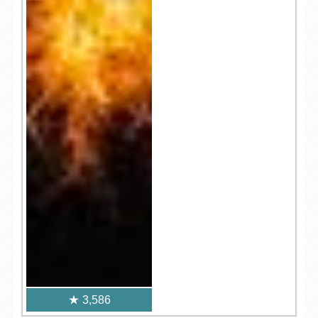
3,586