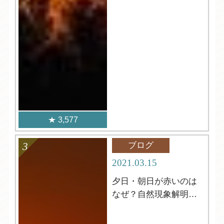
3,577
ブログ
2021.03.15
夕日・朝日が赤いのは
なぜ？自然現象解明シ
リーズ２