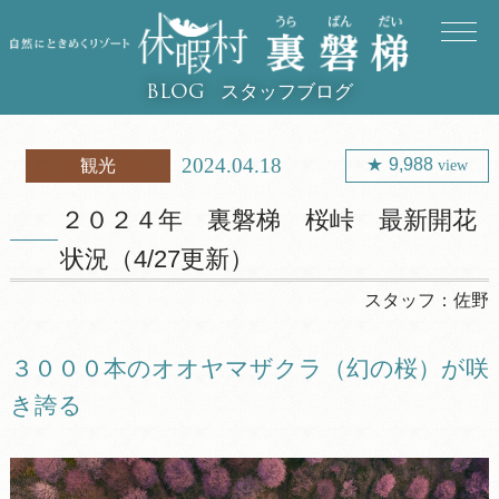
スタッフブログ
BLOG
2024.04.18
9,988
観光
view
２０２４年 裏磐梯 桜峠 最新開花
状況（4/27更新）
スタッフ：
佐野
３０００本のオオヤマザクラ（幻の桜）が咲
き誇る