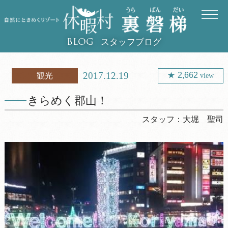
スタッフブログ
BLOG
2017.12.19
2,662
観光
view
きらめく郡山！
スタッフ：
大堀 聖司