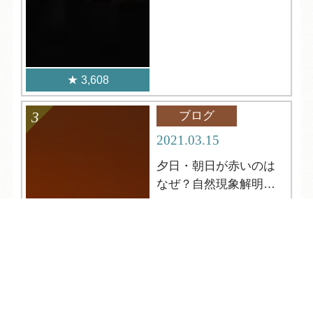
3,608
ブログ
2021.03.15
夕日・朝日が赤いのは
なぜ？自然現象解明シ
リーズ２
TEL
ログイン
宿泊予約
空室検索