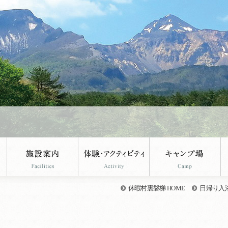
休暇村裏磐梯 HOME
日帰り入