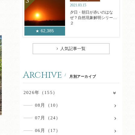
2021.03.15
夕日・朝日が赤いのはな
ぜ？自然現象解明シリーズ
２
62,385
人気記事一覧
Archive
月別アーカイブ
2026年（155）
08月（10）
07月（24）
06月（17）