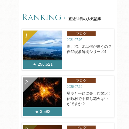
Ranking
直近30日の人気記事
ブログ
2021.07.05
湖、沼、池は何が違うの？
自然現象解明シリーズ4
256,521
ブログ
2026.07.19
星空と一緒に楽しむ贅沢！
休暇村で手持ち花火はいか
がですか？
3,592
ブログ