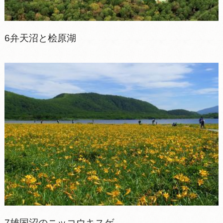
6弁天沼と桧原湖
7雄国沼のニッコウキスゲ