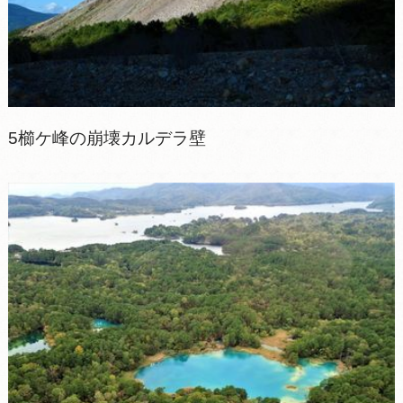
5櫛ケ峰の崩壊カルデラ壁