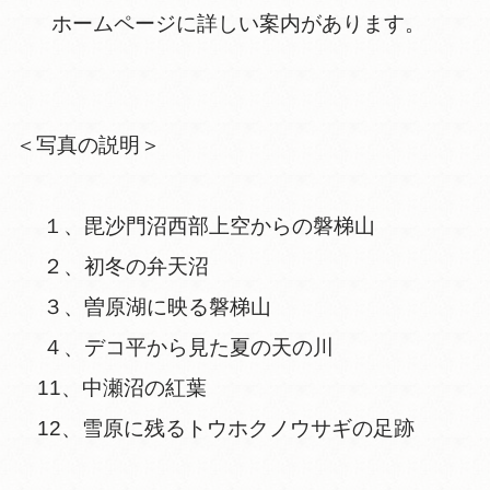
ホームページに詳しい案内があります。
＜写真の説明＞
１、毘沙門沼西部上空からの磐梯山
２、初冬の弁天沼
３、曽原湖に映る磐梯山
４、デコ平から見た夏の天の川
11、中瀬沼の紅葉
12、雪原に残るトウホクノウサギの足跡