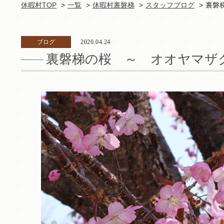
休暇村TOP
一覧
休暇村裏磐梯
スタッフブログ
裏磐
ブログ
2020.04.24
裏磐梯の桜 ～ オオヤマ