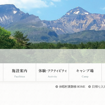
休暇村裏磐梯 HOME
日帰り入