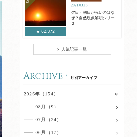
2021.03.15
夕日・朝日が赤いのはな
ぜ？自然現象解明シリーズ
２
62,372
人気記事一覧
Archive
月別アーカイブ
2026年（154）
08月（9）
07月（24）
06月（17）