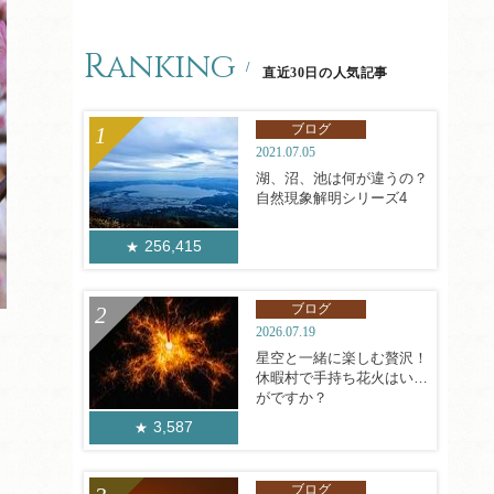
Ranking
直近30日の人気記事
ブログ
2021.07.05
湖、沼、池は何が違うの？
自然現象解明シリーズ4
256,415
ブログ
2026.07.19
星空と一緒に楽しむ贅沢！
休暇村で手持ち花火はいか
がですか？
3,587
ブログ