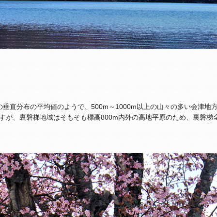
垂直分布の平均値のようで、500m～1000m以上の山々の多い会津地
すが、裏磐梯地域はそもそも標高800m内外の高地平原のため、裏磐梯