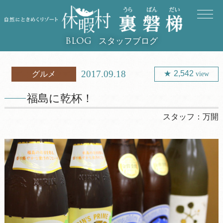
スタッフブログ
BLOG
2017.09.18
2,542
グルメ
view
福島に乾杯！
スタッフ：
万開