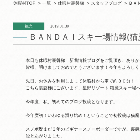
休暇村TOP
一覧
休暇村裏磐梯
スタッフブログ
ＢＡ
観光
2019.01.30
ＢＡＮＤＡＩスキー場情報(猫
本日も休暇村裏磐梯 新着情報ブログをご覧頂き、ありが
皆様、明けましておめでとうございます！今年もよろしく
先日、お休みを利用しまして休暇村から車で約３０分！
こちら裏磐梯にございます、星野リゾート 猫魔スキー場
今年度、私、初めてのブログ投稿となります。
今年度初！いわゆる滑り始め！ということで初投稿は猫魔
スノボ歴まだ３年のビギナースノーボーダーですが、裏磐
段とあがりました。