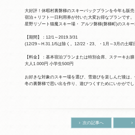
大好評！休暇村裏磐梯のスキーパックプランを今年も販売
宿泊＋リフト一日利用券が付いた大変お得なプランです。
星野リゾート猫魔スキー場・ アルツ磐梯(磐梯町)のスキ
【期間】：12/1～2019.3/31
(12/29～H.31.1/5は除く。12/22・23、・1月～3月の土曜日
【料金】：基本宿泊プランまたは特別会席、ステーキお膳
大人1.000円 小学生500円
お好きな対象のスキー場を選び、雪遊びを楽しんだ後は、
冬の裏磐梯で思い出を作り、遊びつくすためにいかがでし
次の記事へ