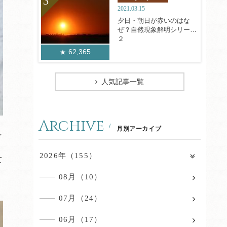
2021.03.15
夕日・朝日が赤いのはな
ぜ？自然現象解明シリーズ
２
62,365
人気記事一覧
Archive
月別アーカイブ
し
2026年（155）
て
08月（10）
07月（24）
06月（17）