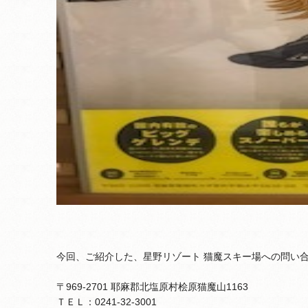
今回、ご紹介した、星野リゾート 猫魔スキー場への問い
〒969-2701 耶麻郡北塩原村桧原猫魔山1163
ＴＥＬ：0241-32-3001