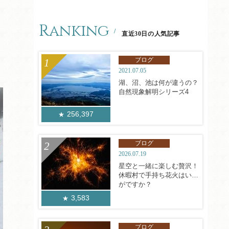
Ranking
直近30日の人気記事
ブログ
2021.07.05
湖、沼、池は何が違うの？
自然現象解明シリーズ4
256,397
ブログ
2026.07.19
星空と一緒に楽しむ贅沢！
休暇村で手持ち花火はいか
がですか？
3,583
ブログ