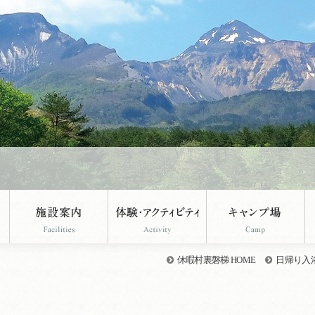
休暇村裏磐梯 HOME
日帰り入