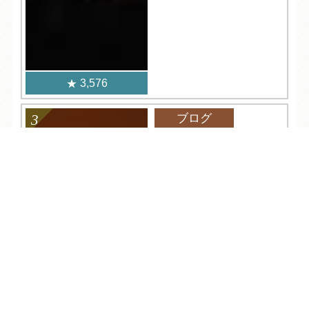
3,576
ブログ
2021.03.15
夕日・朝日が赤いのは
TEL
ログイン
宿泊予約
空室検索
なぜ？自然現象解明シ
リーズ２