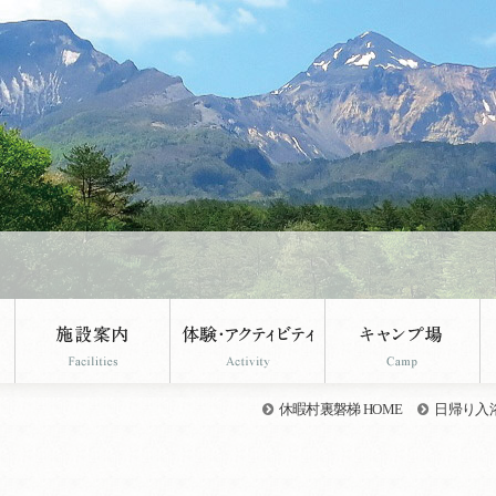
休暇村裏磐梯 HOME
日帰り入