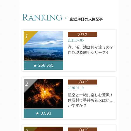
Ranking
直近30日の人気記事
ブログ
2021.07.05
湖、沼、池は何が違うの？
自然現象解明シリーズ4
256,555
ブログ
2026.07.19
星空と一緒に楽しむ贅沢！
休暇村で手持ち花火はいか
がですか？
3,593
ブログ