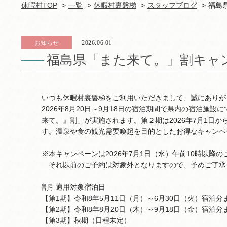
休暇村TOP
一覧
休暇村裏磐梯
スタッフブログ
福島
お知らせ
2026.06.01
福島県「また来て。」割キャ
いつも休暇村裏磐梯をご利用いただきまして、誠にありが
2026年8月20日～9月18日の宿泊期間で県内の宿泊施設に
来て。』割」が実施されます。第２期は2026年7月1日
す。温泉や食の観光需要喚起を目的としたお得なキャンペ
※本キャンペーンは2026年7月1日（水）午前10時以降
それ以前のご予約は対象外となりますので、予めご了承
割引適用対象宿泊日
【第1期】令和8年5月11日（月）～6月30日（火）宿泊分
【第2期】令和8年8月20日（木）～9月18日（金）宿泊分
【第3期】秋期（日程未定）