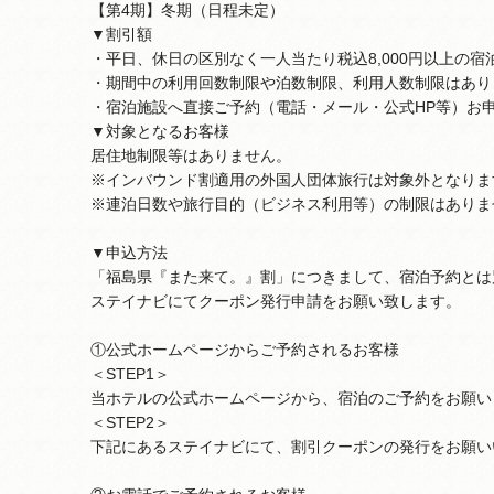
【第4期】冬期（日程未定）
▼割引額
・平日、休日の区別なく一人当たり税込8,000円以上の宿泊
・期間中の利用回数制限や泊数制限、利用人数制限はあり
・宿泊施設へ直接ご予約（電話・メール・公式HP等）お
▼対象となるお客様
居住地制限等はありません。
※インバウンド割適用の外国人団体旅行は対象外となりま
※連泊日数や旅行目的（ビジネス利用等）の制限はありま
▼申込方法
「福島県『また来て。』割」につきまして、宿泊予約とは
ステイナビにてクーポン発行申請をお願い致します。
①公式ホームページからご予約されるお客様
＜STEP1＞
当ホテルの公式ホームページから、宿泊のご予約をお願い
＜STEP2＞
下記にあるステイナビにて、割引クーポンの発行をお願い